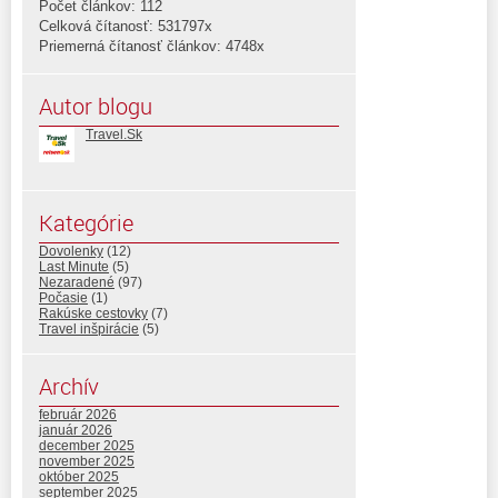
Počet článkov: 112
Celková čítanosť: 531797x
Priemerná čítanosť článkov: 4748x
Autor blogu
Travel.Sk
Kategórie
Dovolenky
(12)
Last Minute
(5)
Nezaradené
(97)
Počasie
(1)
Rakúske cestovky
(7)
Travel inšpirácie
(5)
Archív
február 2026
január 2026
december 2025
november 2025
október 2025
september 2025