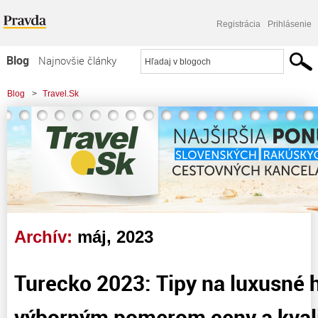
Registrácia
Prihlásenie
Blog
Najnovšie články
Najčítanejšie články
Blog
>
Travel.Sk
Najkomentovanejšie články
>
Turecko 2023: Tipy na luxusné hotely s výborným pomerom ceny a kvality
Zoznam blogov
Komerčné blogy
Archív:
máj, 2023
Turecko 2023: Tipy na luxusné h
výborným pomerom ceny a kval