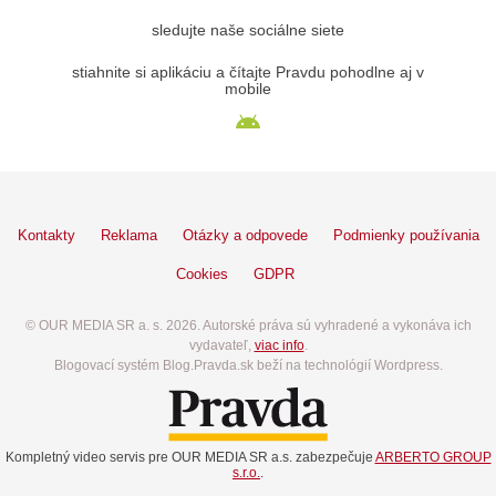
sledujte naše sociálne siete
stiahnite si aplikáciu a čítajte Pravdu pohodlne aj v
mobile
Kontakty
Reklama
Otázky a odpovede
Podmienky používania
Cookies
GDPR
© OUR MEDIA SR a. s. 2026. Autorské práva sú vyhradené a vykonáva ich
vydavateľ,
viac info
.
Blogovací systém Blog.Pravda.sk beží na technológií Wordpress.
Kompletný video servis pre OUR MEDIA SR a.s. zabezpečuje
ARBERTO GROUP
s.r.o.
.