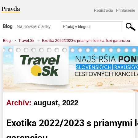
Registrácia
Prihlásenie
Blog
Najnovšie články
Najčítanejšie články
Blog
>
Travel.Sk
>
Exotika 2022/2023 s priamymi letmi a flexi garanciou
Najkomentovanejšie články
Zoznam blogov
Komerčné blogy
Archív:
august, 2022
Exotika 2022/2023 s priamymi le
garanciou