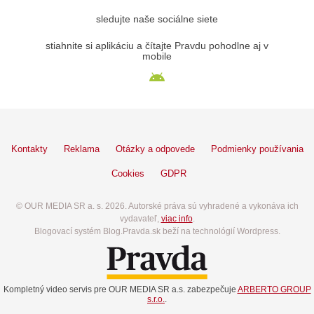
sledujte naše sociálne siete
stiahnite si aplikáciu a čítajte Pravdu pohodlne aj v
mobile
Kontakty
Reklama
Otázky a odpovede
Podmienky používania
Cookies
GDPR
© OUR MEDIA SR a. s. 2026. Autorské práva sú vyhradené a vykonáva ich
vydavateľ,
viac info
.
Blogovací systém Blog.Pravda.sk beží na technológií Wordpress.
Kompletný video servis pre OUR MEDIA SR a.s. zabezpečuje
ARBERTO GROUP
s.r.o.
.