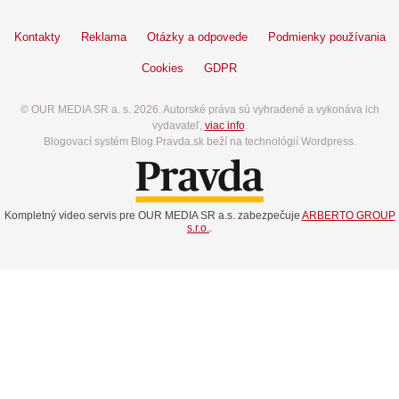
Kontakty
Reklama
Otázky a odpovede
Podmienky používania
Cookies
GDPR
© OUR MEDIA SR a. s. 2026. Autorské práva sú vyhradené a vykonáva ich
vydavateľ,
viac info
.
Blogovací systém Blog.Pravda.sk beží na technológií Wordpress.
Kompletný video servis pre OUR MEDIA SR a.s. zabezpečuje
ARBERTO GROUP
s.r.o.
.