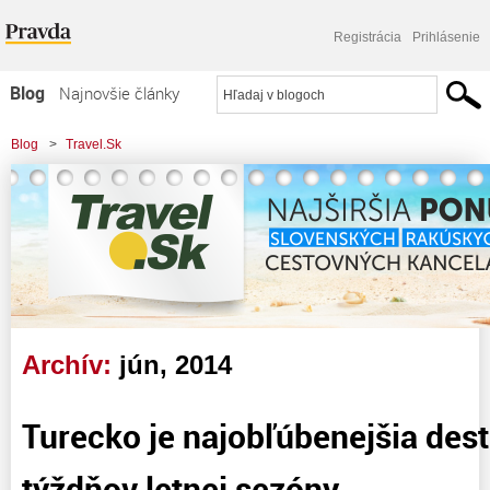
Registrácia
Prihlásenie
Blog
Najnovšie články
Najčítanejšie články
Blog
>
Travel.Sk
Najkomentovanejšie články
Zoznam blogov
Komerčné blogy
Archív:
jún, 2014
Turecko je najobľúbenejšia dest
týždňov letnej sezóny