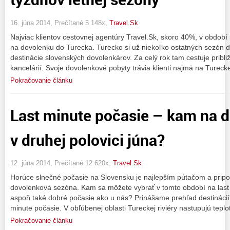
16. júna 2014, Prečítané 5 148x,
Travel.Sk
Najviac klientov cestovnej agentúry Travel.Sk, skoro 40%, v období 
na dovolenku do Turecka. Turecko si už niekoľko ostatných sezón dr
destinácie slovenských dovolenkárov. Za celý rok tam cestuje pribli
kancelárií. Svoje dovolenkové pobyty trávia klienti najmä na Tureckej
Pokračovanie článku
Last minute počasie – kam na 
v druhej polovici júna?
12. júna 2014, Prečítané 12 620x,
Travel.Sk
Horúce slnečné počasie na Slovensku je najlepším pútačom a pripo
dovolenková sezóna. Kam sa môžete vybrať v tomto období na last
aspoň také dobré počasie ako u nás? Prinášame prehľad destinácií
minute počasie. V obľúbenej oblasti Tureckej riviéry nastupujú tepl
Pokračovanie článku