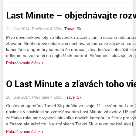
Last Minute – objednávajte roz
11. júna 2014, Prečítané 4 898x,
Travel.Sk
Prvé dovolenkové lety zo Slovenska začali v júni a sezóna odštart
zľavami. Mnoho dovolenkárov si necháva objednanie zájazdu naoza
kancelárie a agentúry sa majú čo obracať, aby dokázali obslúžiť klien
odletom na zajtra, či na najbližších pár dní. Skúsenosti ukazujú, že 
Pokračovanie článku
O Last Minute a zľavách toho v
10. júna 2014, Prečítané 4 565x,
Travel.Sk
Cestovná agentúra Travel.Sk prináša vo svojej 11. sezóne na Leto
noviniek v súvislosti so zverejňovaním Last Minute zájazdov. Už poča
začiatka roka sme vytvorili niekoľko nových kategórií a filtrov pre v
a časom aktualizácie. Na stránkach Travel.Sk je takto možné ako [
Pokračovanie článku