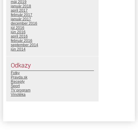
máj 2019
január 2018
apríl 2017
február 2017
január 2017
december 2016
júl 2016
jún 2016
apríl 2016
február 2016
september 2014
jún 2014
Odkazy
Fotky
Pravda.sk
Recepty
Šport
TV program
Vinotéka