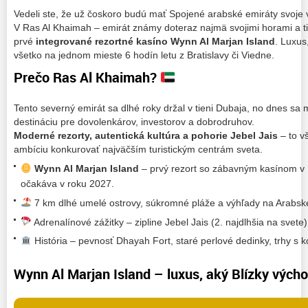
Vedeli ste, že už čoskoro budú mať Spojené arabské emiráty svoje
V Ras Al Khaimah – emirát známy doteraz najmä svojimi horami a ti
prvé
integrované rezortné kasíno Wynn Al Marjan Island
. Luxus
všetko na jednom mieste 6 hodín letu z Bratislavy či Viedne.
Prečo Ras Al Khaimah?
Tento severný emirát sa dlhé roky držal v tieni Dubaja, no dnes s
destináciu pre dovolenkárov, investorov a dobrodruhov.
Moderné rezorty, autentická kultúra a pohorie Jebel Jais
– to v
ambíciu konkurovať najväčším turistickým centrám sveta.
Wynn Al Marjan Island
– prvý rezort so zábavným kasínom v 
očakáva v roku 2027.
7 km dlhé umelé ostrovy, súkromné pláže a výhľady na Arabsk
Adrenalínové zážitky – zipline Jebel Jais (2. najdlhšia na svete),
História – pevnosť Dhayah Fort, staré perlové dedinky, trhy s 
Wynn Al Marjan Island – luxus, aký Blízky vých