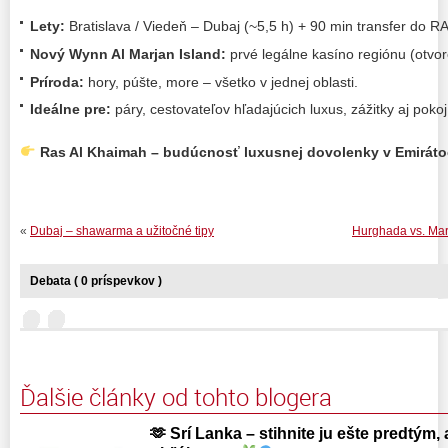
Lety:
Bratislava / Viedeň – Dubaj (~5,5 h) + 90 min transfer do R
Nový Wynn Al Marjan Island:
prvé legálne kasíno regiónu (otvor
Príroda:
hory, púšte, more – všetko v jednej oblasti.
Ideálne pre:
páry, cestovateľov hľadajúcich luxus, zážitky aj pokoj
Ras Al Khaimah – budúcnosť luxusnej dovolenky v Emiráto
«
Dubaj – shawarma a užitočné tipy
Hurghada vs. Mars
Debata ( 0 príspevkov )
Ďalšie články od tohto blogera
🫶 Srí Lanka – stihnite ju ešte predtým, 