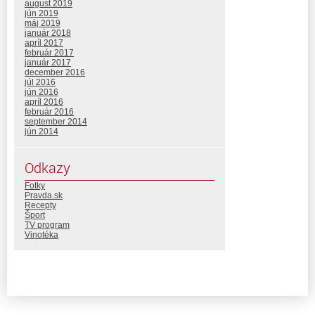
august 2019
jún 2019
máj 2019
január 2018
apríl 2017
február 2017
január 2017
december 2016
júl 2016
jún 2016
apríl 2016
február 2016
september 2014
jún 2014
Odkazy
Fotky
Pravda.sk
Recepty
Šport
TV program
Vinotéka