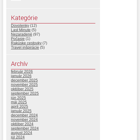
Kategórie
Dovolenky
(12)
Last Minute
(5)
Nezaradené
(97)
Počasie
(1)
Rakúske cestovky
(7)
Travel inšpirácie
(5)
Archív
február 2026
január 2026
december 2025
november 2025
október 2025
september 2025
jún 2025
máj 2025
apríl 2025
január 2025
december 2024
november 2024
október 2024
september 2024
august 2024
júl 2024