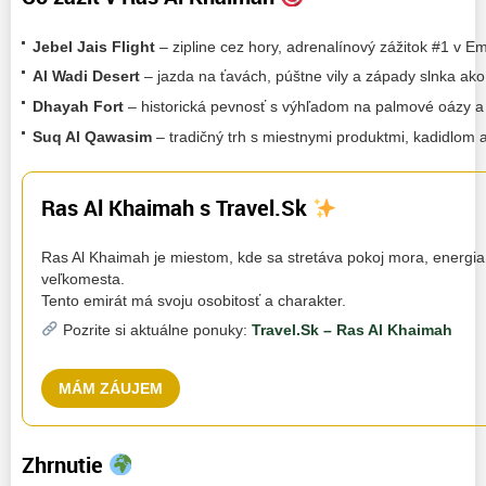
Jebel Jais Flight
– zipline cez hory, adrenalínový zážitok #1 v Em
Al Wadi Desert
– jazda na ťavách, púštne vily a západy slnka ako
Dhayah Fort
– historická pevnosť s výhľadom na palmové oázy a
Suq Al Qawasim
– tradičný trh s miestnymi produktmi, kadidlom 
Ras Al Khaimah s Travel.Sk
Ras Al Khaimah je miestom, kde sa stretáva pokoj mora, energia
veľkomesta.
Tento emirát má svoju osobitosť a charakter.
Pozrite si aktuálne ponuky:
Travel.Sk – Ras Al Khaimah
MÁM ZÁUJEM
Zhrnutie