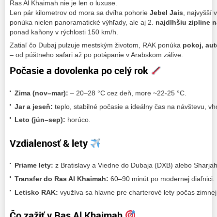
Ras Al Khaimah nie je len o luxuse.
Len pár kilometrov od mora sa dvíha pohorie
Jebel Jais
, najvyšší 
ponúka nielen panoramatické výhľady, ale aj 2.
najdlhšiu zipline 
ponad kaňony v rýchlosti 150 km/h.
Zatiaľ čo Dubaj pulzuje mestským životom, RAK ponúka
pokoj, aut
– od púštneho safari až po potápanie v Arabskom zálive.
Počasie a dovolenka po celý rok
Zima (nov–mar):
– 20–28 °C cez deň, more ~22-25 °C.
Jar a jeseň:
teplo, stabilné počasie a ideálny čas na návštevu, vh
Leto (jún–sep):
horúco.
Vzdialenosť & lety
Priame lety:
z Bratislavy a Viedne do Dubaja (DXB) alebo Sharjah 
Transfer do Ras Al Khaimah:
60–90 minút po modernej diaľnici.
Letisko RAK:
využíva sa hlavne pre charterové lety počas zimnej
Čo zažiť v Ras Al Khaimah