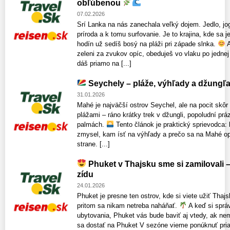
obľúbenou
07.02.2026
Srí Lanka na nás zanechala veľký dojem. Jedlo, jog
príroda a k tomu surfovanie. Je to krajina, kde sa j
hodín už sedíš bosý na pláži pri západe slnka.
A
zeleni za zvukov opíc, obeduješ vo vlaku po jednej 
dáš priamo na [...]
Seychely – pláže, výhľady a džungľ
31.01.2026
Mahé je najväčší ostrov Seychel, ale na pocit skôr
plážami – ráno krátky trek v džungli, popoludní pr
palmách.
Tento článok je praktický sprievodca: 
zmysel, kam ísť na výhľady a prečo sa na Mahé opl
strane. [...]
Phuket v Thajsku sme si zamilovali – 
zídu
24.01.2026
Phuket je presne ten ostrov, kde si viete užiť Thajs
pritom sa nikam netreba naháňať.
A keď si sprá
ubytovania, Phuket vás bude baviť aj vtedy, ak nem
sa dostať na Phuket V sezóne vieme ponúknuť priam