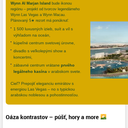
Wynn Al Marjan Island
bude ikonou
regiónu – projekt od tvorcov legendárneho
Wynn Las Vegas a Wynn Macau.
Plánovaný 5★ rezort má ponúknuť:
1 500 luxusných izieb, suít a víl s
výhľadom na oceán,
kúpeľné centrum svetovej úrovne,
divadlo s veľkolepými show a
koncertmi,
zábavné centrum vrátane
prvého
legálneho kasína
v arabskom svete.
Cieľ? Prepojiť eleganciu emirátov s
energiou Las Vegas – no s typickou
arabskou noblesou a pohostinnosťou.
Oáza kontrastov – púšť, hory a more