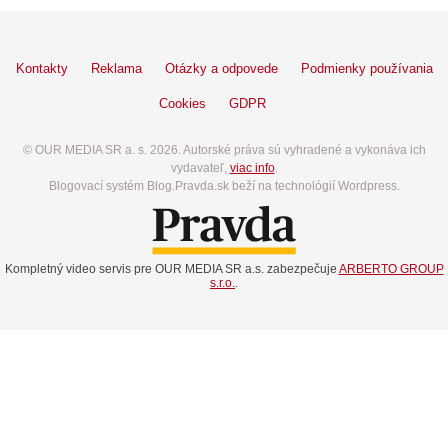
Kontakty
Reklama
Otázky a odpovede
Podmienky používania
Cookies
GDPR
© OUR MEDIA SR a. s. 2026. Autorské práva sú vyhradené a vykonáva ich
vydavateľ,
viac info
.
Blogovací systém Blog.Pravda.sk beží na technológií Wordpress.
Kompletný video servis pre OUR MEDIA SR a.s. zabezpečuje
ARBERTO GROUP
s.r.o.
.