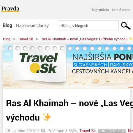
Registrácia
Prihlásenie
Blog
Najnovšie články
Najčítanejšie články
Blog
>
Travel.Sk
>
Ras Al Khaimah – nové „Las Vegas“ Blízkeho východu
Najkomentovanejšie články
Zoznam blogov
Komerčné blogy
Ras Al Khaimah – nové „Las Veg
východu
18. októbra 2025 11:04
, Prečítané 1 352x,
Travel.Sk
,
,
Ne
KOMERČNÝ BLOG