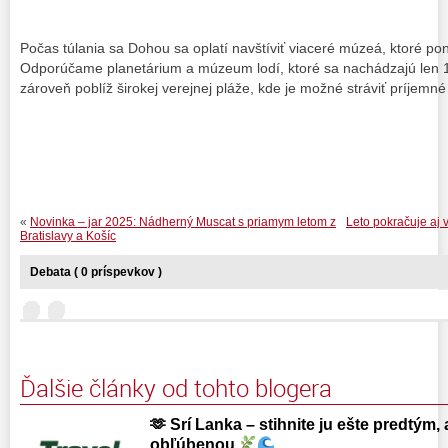
Počas túlania sa Dohou sa oplatí navštíviť viaceré múzeá, ktoré po
Odporúčame planetárium a múzeum lodí, ktoré sa nachádzajú len 1
zároveň poblíž širokej verejnej pláže, kde je možné stráviť príjemné
«
Novinka – jar 2025: Nádherný Muscat s priamym letom z
Leto pokračuje aj 
Bratislavy a Košíc
Debata ( 0 príspevkov )
Ďalšie články od tohto blogera
🫶 Srí Lanka – stihnite ju ešte predtým, 
obľúbenou