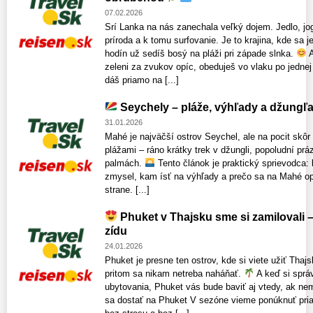
07.02.2026
Srí Lanka na nás zanechala veľký dojem. Jedlo, jog
príroda a k tomu surfovanie. Je to krajina, kde sa j
hodín už sedíš bosý na pláži pri západe slnka.
A
zeleni za zvukov opíc, obeduješ vo vlaku po jednej 
dáš priamo na [...]
Seychely – pláže, výhľady a džungľ
31.01.2026
Mahé je najväčší ostrov Seychel, ale na pocit skôr
plážami – ráno krátky trek v džungli, popoludní pr
palmách.
Tento článok je praktický sprievodca: 
zmysel, kam ísť na výhľady a prečo sa na Mahé opl
strane. [...]
Phuket v Thajsku sme si zamilovali – 
zídu
24.01.2026
Phuket je presne ten ostrov, kde si viete užiť Thajs
pritom sa nikam netreba naháňať.
A keď si sprá
ubytovania, Phuket vás bude baviť aj vtedy, ak nem
sa dostať na Phuket V sezóne vieme ponúknuť priam