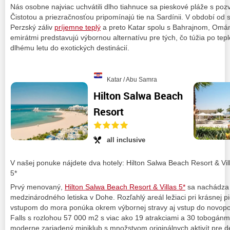
Nás osobne najviac uchvátili dlho tiahnuce sa pieskové pláže s p
Čistotou a priezračnosťou pripomínajú tie na Sardínii. V období o
Perzský záliv
príjemne teplý
a preto Katar spolu s Bahrajnom, Omá
emirátmi predstavujú výbornou alternatívu pre tých, čo túžia po te
dlhému letu do exotických destinácií.
Katar / Abu Samra
Hilton Salwa Beach
Resort
all inclusive
V našej ponuke nájdete dva hotely: Hilton Salwa Beach Resort & Vil
5*
Prvý menovaný,
Hilton Salwa Beach Resort & Villas 5*
sa nachádza 
medzinárodného letiska v Dohe. Rozľahlý areál ležiaci pri krásnej p
vstupom do mora ponúka okrem výbornej stravy aj vstup do novop
Falls s rozlohou 57 000 m2 s viac ako 19 atrakciami a 30 tobogánmi
moderne zariadený miniklub s množstvom originálnych aktivít pre d