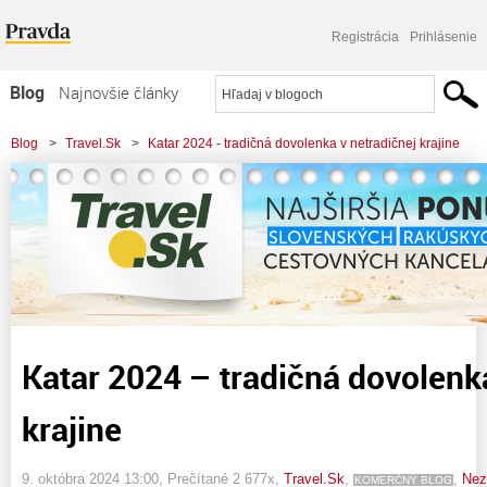
Registrácia
Prihlásenie
Blog
Najnovšie články
Najčítanejšie články
Blog
>
Travel.Sk
>
Katar 2024 - tradičná dovolenka v netradičnej krajine
Najkomentovanejšie články
Zoznam blogov
Komerčné blogy
Katar 2024 – tradičná dovolenka
krajine
9. októbra 2024 13:00
, Prečítané 2 677x,
Travel.Sk
,
,
Nez
KOMERČNÝ BLOG