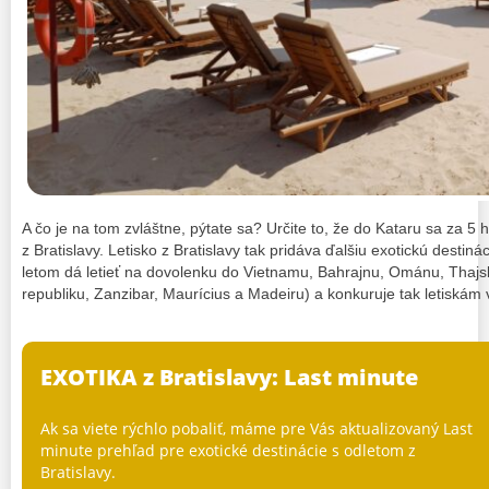
A čo je na tom zvláštne, pýtate sa? Určite to, že do Kataru sa za 
z Bratislavy. Letisko z Bratislavy tak pridáva ďalšiu exotickú desti
letom dá letieť na dovolenku do Vietnamu, Bahrajnu, Ománu, Thaj
republiku, Zanzibar, Maurícius a Madeiru) a konkuruje tak letiskám 
EXOTIKA z Bratislavy: Last minute
Ak sa viete rýchlo pobaliť, máme pre Vás aktualizovaný Last
minute prehľad pre exotické destinácie s odletom z
Bratislavy.