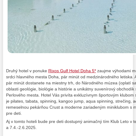
Druhý hotel v ponuke
Rixos Gulf Hotel Doha 5*
zaujme výhodami me
srdci hlavného mesta Doha, pár minút od medzinárodného letiska.
pár minút dostanete na miestny trh, do Národného múzea (oplatí sa
oblasti geológie, biológie a histórie a unikátny suvenírový obchodík
Perlového mesta. Hotel Vás privíta exkluzívnym športovým klubom 
je pilates, tabata, spinning, kangoo jump, aqua spinning, strečing,
remeselnou pekárňou Crust a moderne zariadeným miniklubom s mn
pre deti.
Aj v tomto hoteli bude pre deti dostupný animačný tím Klub Leto v 
a 7.4.-2.6.2025.