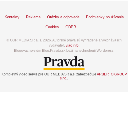
Kontakty
Reklama
Otázky a odpovede
Podmienky používania
Cookies
GDPR
© OUR MEDIA SR a. s. 2026. Autorské práva sú vyhradené a vykonáva ich
vydavateľ,
viac info
.
Blogovací systém Blog.Pravda.sk beží na technológií Wordpress.
Kompletný video servis pre OUR MEDIA SR a.s. zabezpečuje
ARBERTO GROUP
s.r.o.
.