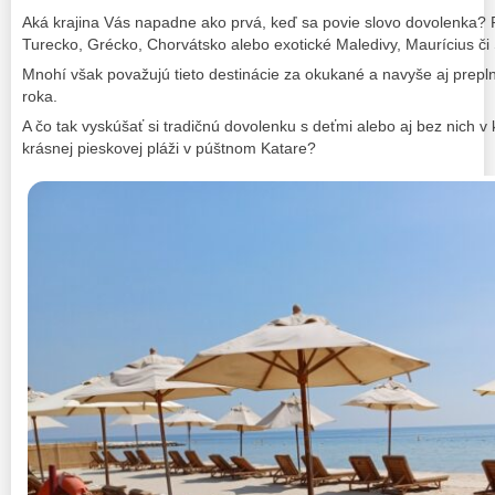
Aká krajina Vás napadne ako prvá, keď sa povie slovo dovolenka? P
Turecko, Grécko, Chorvátsko alebo exotické Maledivy, Maurícius či
Mnohí však považujú tieto destinácie za okukané a navyše aj prepl
roka.
A čo tak vyskúšať si tradičnú dovolenku s deťmi alebo aj bez nich v k
krásnej pieskovej pláži v púštnom Katare?