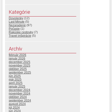
Kategórie
Dovolenky
(12)
Last Minute
(5)
Nezaradené
(97)
Počasie
(1)
Rakúske cestovky
(7)
Travel inšpirácie
(5)
Archív
február 2026
január 2026
december 2025
november 2025
október 2025
september 2025
jún 2025
máj 2025
apríl 2025
január 2025
december 2024
november 2024
október 2024
september 2024
august 2024
júl 2024
jún 2024