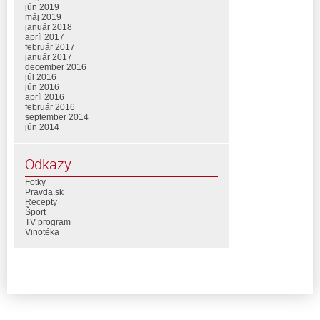
jún 2019
máj 2019
január 2018
apríl 2017
február 2017
január 2017
december 2016
júl 2016
jún 2016
apríl 2016
február 2016
september 2014
jún 2014
Odkazy
Fotky
Pravda.sk
Recepty
Šport
TV program
Vinotéka