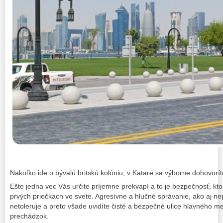
Nakoľko ide o bývalú britskú kolóniu, v Katare sa výborne dohovorít
Ešte jedna vec Vás určite príjemne prekvapí a to je bezpečnosť, kt
prvých priečkach vo svete. Agresívne a hlučné správanie, ako aj ne
netoleruje a preto všade uvidíte čisté a bezpečné ulice hlavného 
prechádzok.