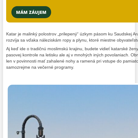
MÁM ZÁUJEM
Katar je malinký polostrov „prilepený“ úzkym pásom ku Saudskej Ar
rozvíja sa vďaka náleziskám ropy a plynu, ktoré miestne obyvateľstv
Aj keď ide o tradičnú moslimskú krajinu, budete vidieť katarské ženy
pasovej kontrole na letisku ale aj v mnohých iných povolaniach. Ob
len v povinnosti mať zahalené nohy a ramená pri vstupe do pamiatok, 
samozrejme na večerné programy.