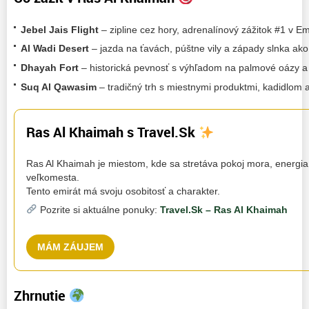
Jebel Jais Flight
– zipline cez hory, adrenalínový zážitok #1 v Em
Al Wadi Desert
– jazda na ťavách, púštne vily a západy slnka ako
Dhayah Fort
– historická pevnosť s výhľadom na palmové oázy a
Suq Al Qawasim
– tradičný trh s miestnymi produktmi, kadidlom 
Ras Al Khaimah s Travel.Sk
Ras Al Khaimah je miestom, kde sa stretáva pokoj mora, energia
veľkomesta.
Tento emirát má svoju osobitosť a charakter.
Pozrite si aktuálne ponuky:
Travel.Sk – Ras Al Khaimah
MÁM ZÁUJEM
Zhrnutie