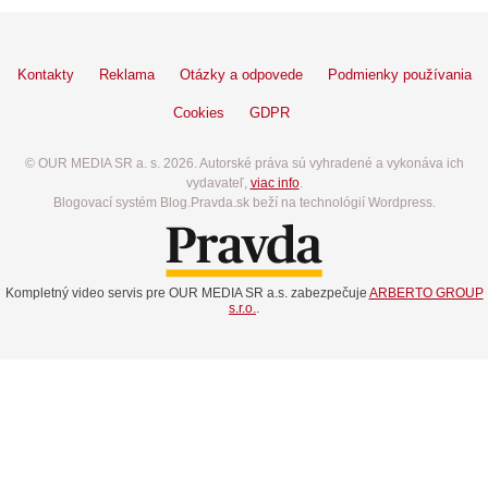
Kontakty
Reklama
Otázky a odpovede
Podmienky používania
Cookies
GDPR
© OUR MEDIA SR a. s. 2026. Autorské práva sú vyhradené a vykonáva ich
vydavateľ,
viac info
.
Blogovací systém Blog.Pravda.sk beží na technológií Wordpress.
Kompletný video servis pre OUR MEDIA SR a.s. zabezpečuje
ARBERTO GROUP
s.r.o.
.