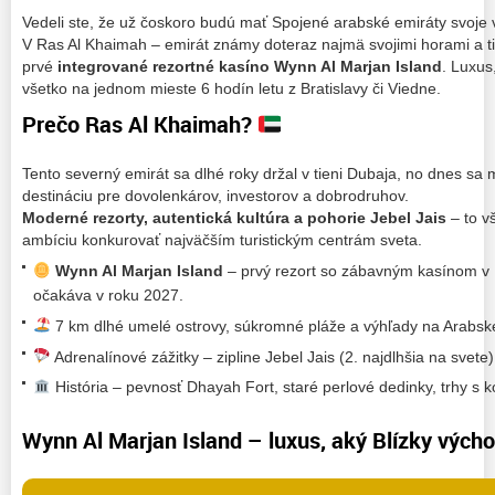
Vedeli ste, že už čoskoro budú mať Spojené arabské emiráty svoje
V Ras Al Khaimah – emirát známy doteraz najmä svojimi horami a ti
prvé
integrované rezortné kasíno Wynn Al Marjan Island
. Luxus
všetko na jednom mieste 6 hodín letu z Bratislavy či Viedne.
Prečo Ras Al Khaimah?
Tento severný emirát sa dlhé roky držal v tieni Dubaja, no dnes s
destináciu pre dovolenkárov, investorov a dobrodruhov.
Moderné rezorty, autentická kultúra a pohorie Jebel Jais
– to v
ambíciu konkurovať najväčším turistickým centrám sveta.
Wynn Al Marjan Island
– prvý rezort so zábavným kasínom v 
očakáva v roku 2027.
7 km dlhé umelé ostrovy, súkromné pláže a výhľady na Arabsk
Adrenalínové zážitky – zipline Jebel Jais (2. najdlhšia na svete),
História – pevnosť Dhayah Fort, staré perlové dedinky, trhy s 
Wynn Al Marjan Island – luxus, aký Blízky vých