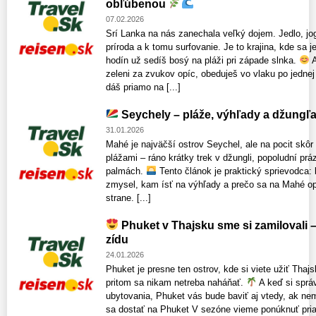
obľúbenou
07.02.2026
Srí Lanka na nás zanechala veľký dojem. Jedlo, jog
príroda a k tomu surfovanie. Je to krajina, kde sa j
hodín už sedíš bosý na pláži pri západe slnka.
A
zeleni za zvukov opíc, obeduješ vo vlaku po jednej 
dáš priamo na [...]
Seychely – pláže, výhľady a džungľ
31.01.2026
Mahé je najväčší ostrov Seychel, ale na pocit skôr
plážami – ráno krátky trek v džungli, popoludní pr
palmách.
Tento článok je praktický sprievodca: 
zmysel, kam ísť na výhľady a prečo sa na Mahé opl
strane. [...]
Phuket v Thajsku sme si zamilovali – 
zídu
24.01.2026
Phuket je presne ten ostrov, kde si viete užiť Thajs
pritom sa nikam netreba naháňať.
A keď si sprá
ubytovania, Phuket vás bude baviť aj vtedy, ak nem
sa dostať na Phuket V sezóne vieme ponúknuť priam