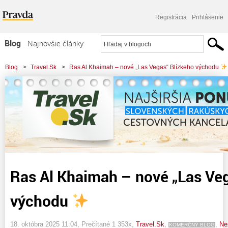
Registrácia
Prihlásenie
Blog
Najnovšie články
Najčítanejšie články
Blog
>
Travel.Sk
>
Ras Al Khaimah – nové „Las Vegas“ Blízkeho východu
Najkomentovanejšie články
Zoznam blogov
Komerčné blogy
Ras Al Khaimah – nové „Las Veg
východu
18. októbra 2025 11:04
, Prečítané 1 353x,
Travel.Sk
,
,
Ne
KOMERČNÝ BLOG