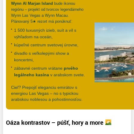
Wynn Al Marjan Island
bude ikonou
regiónu – projekt od tvorcov legendárneho
Wynn Las Vegas a Wynn Macau.
Plánovaný 5★ rezort má ponúknuť:
1 500 luxusných izieb, suít a víl s
výhľadom na oceán,
kúpeľné centrum svetovej úrovne,
divadlo s veľkolepými show a
koncertmi,
zábavné centrum vrátane
prvého
legálneho kasína
v arabskom svete.
Cieľ? Prepojiť eleganciu emirátov s
energiou Las Vegas – no s typickou
arabskou noblesou a pohostinnosťou.
Oáza kontrastov – púšť, hory a more