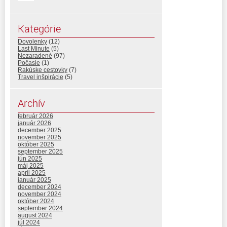
Kategórie
Dovolenky
(12)
Last Minute
(5)
Nezaradené
(97)
Počasie
(1)
Rakúske cestovky
(7)
Travel inšpirácie
(5)
Archív
február 2026
január 2026
december 2025
november 2025
október 2025
september 2025
jún 2025
máj 2025
apríl 2025
január 2025
december 2024
november 2024
október 2024
september 2024
august 2024
júl 2024