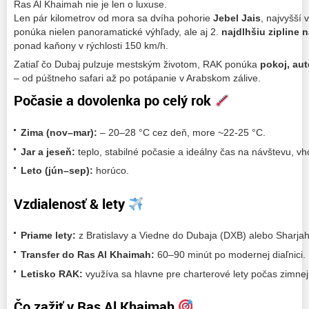
Ras Al Khaimah nie je len o luxuse.
Len pár kilometrov od mora sa dvíha pohorie
Jebel Jais
, najvyšší 
ponúka nielen panoramatické výhľady, ale aj 2.
najdlhšiu zipline 
ponad kaňony v rýchlosti 150 km/h.
Zatiaľ čo Dubaj pulzuje mestským životom, RAK ponúka
pokoj, aut
– od púštneho safari až po potápanie v Arabskom zálive.
Počasie a dovolenka po celý rok
Zima (nov–mar):
– 20–28 °C cez deň, more ~22-25 °C.
Jar a jeseň:
teplo, stabilné počasie a ideálny čas na návštevu, vh
Leto (jún–sep):
horúco.
Vzdialenosť & lety
Priame lety:
z Bratislavy a Viedne do Dubaja (DXB) alebo Sharjah 
Transfer do Ras Al Khaimah:
60–90 minút po modernej diaľnici.
Letisko RAK:
využíva sa hlavne pre charterové lety počas zimnej
Čo zažiť v Ras Al Khaimah