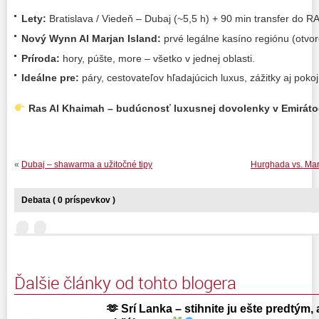
Lety:
Bratislava / Viedeň – Dubaj (~5,5 h) + 90 min transfer do R
Nový Wynn Al Marjan Island:
prvé legálne kasíno regiónu (otvor
Príroda:
hory, púšte, more – všetko v jednej oblasti.
Ideálne pre:
páry, cestovateľov hľadajúcich luxus, zážitky aj pokoj
Ras Al Khaimah – budúcnosť luxusnej dovolenky v Emiráto
«
Dubaj – shawarma a užitočné tipy
Hurghada vs. Mars
Debata ( 0 príspevkov )
Ďalšie články od tohto blogera
🫶 Srí Lanka – stihnite ju ešte predtým, 